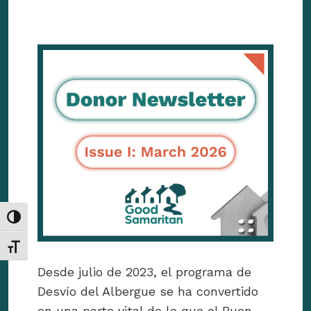
Toggle High Contrast
Toggle Font size
Desde julio de 2023, el programa de
Desvío del Albergue se ha convertido
en una parte vital de lo que el Buen